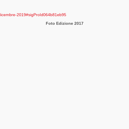
8-dicembre-2019#sigProId064b81eb95
Foto Edizione 2017