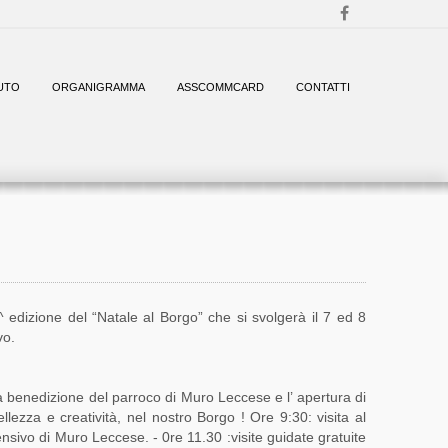
UTO
ORGANIGRAMMA
ASSCOMMCARD
CONTATTI
edizione del “Natale al Borgo” che si svolgerà il 7 ed 8
vo.
la benedizione del parroco di Muro Leccese e l’ apertura di
bellezza e creatività, nel nostro Borgo ! Ore 9:30: visita al
ensivo di Muro Leccese. - 0re 11.30 :visite guidate gratuite