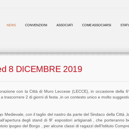
NEWS
CONVENZIONI
ASSOCIATI
COME ASSOCIARSI
STAT
ed 8 DICEMBRE 2019
razione con la Città di Muro Leccese (LECCE), in occasione della 6^ 
 a trascorrere 2 di giorni di festa ,in un contesto unico e molto suggesti
o Medievale, con il taglio del nastro da parte del Sindaco della Città ,
ia all’apertura degli stand di 💯 espositori artigianali , che porteranno 
antoio ipogeo del Borgo , per alcune classi di ragazzi dell’Istituto Compr