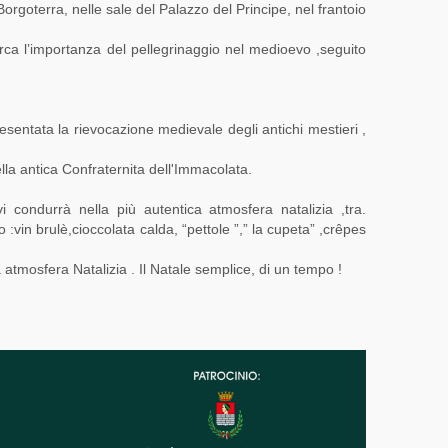
orgoterra, nelle sale del Palazzo del Principe, nel frantoio
irca l’importanza del pellegrinaggio nel medioevo ,seguito
resentata la rievocazione medievale degli antichi mestieri ,
la antica Confraternita dell'Immacolata.
 condurrà nella più autentica atmosfera natalizia ,tra.
 :vin brulè,cioccolata calda, “pettole ”,” la cupeta” ,crêpes
tmosfera Natalizia . Il Natale semplice, di un tempo !