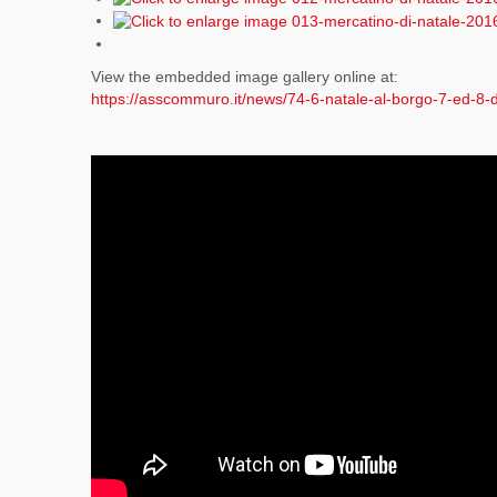
View the embedded image gallery online at:
https://asscommuro.it/news/74-6-natale-al-borgo-7-ed-