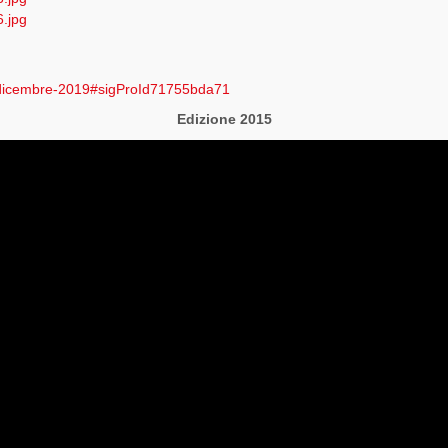
8-dicembre-2019#sigProId71755bda71
Edizione 2015