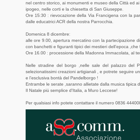
nel centro storico, ai monumenti e museo della Città ed ai 
ipogeo, nelle corti e la chiesetta di San Giuseppe.
Ore 15:30 : rievocazione della Via Francigena con la part
dalle educatrici ACR della nostra Parrocchia.
Domenica 8 dicembre:
alle ore 9.00, apertura mercatino con la partecipazione di 
con banchetti e figuranti tipici dei mestieri dell’epoca ,che
Ore 16.00 : processione della Madonna Immacolata, al term
Nelle stradine del borgo ,nelle sale del palazzo del P
selezionatissimi creazioni artigianali , e potrete seguire u
e l’esclusiva bontà del Pandelborgo !
Entrambe le serate ,saranno allietate dalla musica tipica
Il Natale piú semplice d'Italia, a Muro Leccese!
Per qualsiasi info potete contattare il numero 0836 44400