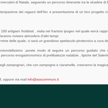
mercatini di Natale, seguendo un percorso itinerante tra le stradine di B
ecipazione dei ragazzi dell’Acr e presentazione di un loro progetto c
100 artigiani /hobbisti , visita nel frantoio ipogeo nel quale verrà rapp
 faranno rivivere atmosfere d'altri tempi.
ine della quale, ci sarà un grandioso spettacolo pirotecnico a cura del
rotonobilissimo ,avrete modo di seguire un percorso guidato che vi
n percorso enogastronomico di prelibatezze natalizie , tipiche del Salento
 degli zampognari, che con zampogne e ciaramelle, creeranno la magica a
8, oppure via mail
info@asscommuro.it