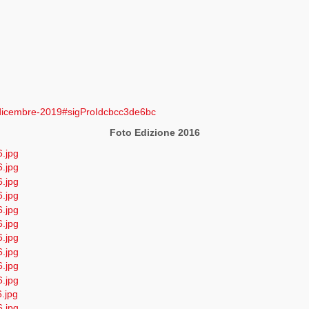
8-dicembre-2019#sigProIdcbcc3de6bc
Foto Edizione 2016