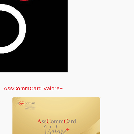
AssCommCard Valore+